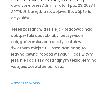
Jak pracować nad sobą skuteczniej?
utworzone przez
Administrator
|
paź 23, 2023
|
ARTYKUŁ
,
Narzędzia rozwojowe
,
Rozwój
,
Seria
artykułów
Jeżeli zastanawiasz się jak pracować nad
sobą, w taki sposób, aby rzeczywiście
osiągać zamierzone efekty, jesteś w
świetnym miejscu. „Praca nad sobą to
jedyna pewna robota w życiu” – coś w tym
jest, nie sądzisz? Poza fajnym tekścikiem na
wstępie, pozwól że od razu...
« Starsze wpisy