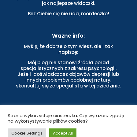
jak najlepsze widoczki.
Bez Ciebie się nie uda, mordeczko!
Ważne info:
Myślę, że dobrze o tym wiesz, ale i tak
napiszę:
Mój blog nie stanowi źródła porad
specjalistycznych z zakresu psychologii.
Jeżeli doświadczasz objawów depresji lub
innych problemów podobnej natury,
skonsultuj się ze specjalistą w tej dziedzinie.
Strona wykorzystuje ciasteczka. Czy wyrażasz zgodę
na wykorzystywanie plików cookies?
Cookie Settings
Accept All
Copyright © 2022 Brilliant Life Builder. Wszystkie prawa