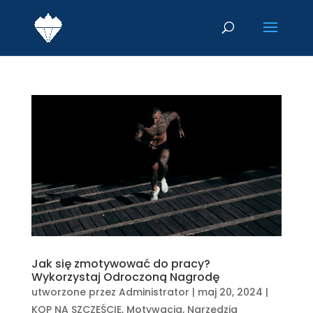
Jak się zmotywować do pracy?
Wykorzystaj Odroczoną Nagrodę
utworzone przez
Administrator
|
maj 20, 2024
|
KOP NA SZCZĘŚCIE
,
Motywacja
,
Narzędzia