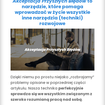
Akceptacja Przyszłych Błędów
to
narzędzie, które pomaga
wprowadzać w życie wszystkie
inne narzędzia (techniki)
rozwojowe
Dzięki niemu po prostu niejako „rozbrajamy”
problemy opisane w poprzedniej części
artykułu. Nasza technika
perfekcyjnie
sprawdza się we wszystkim związanym z
szeroko rozumianą pracą nad sobą
.