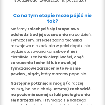
spodziewać (zwłaszcza na początku)
Co na tym etapie może pójść nie
tak?
Możemy
zniechęcić się i stopniowo
odchodzić od jej stosowania
na co dzień.
Tymczasem, przecież żadna technika
rozwojowa nie zadziała w pełni dopóki nie
będzie stosowana konsekwentnie i
cierpliwie. Ten
brak cierpliwości, chęć
zarzucenia techniki lub nawet jej
tymczasowe zarzucenie to właśnie
pewien „błąd”,
który możemy popełnić.
Następne potknięcia mogą (
a raczej
muszą
,
bo na nich się uczymy
) zachodzić
na poziomie samej
sztuki posługiwania
się narzędziem
. Trzymając się naszego