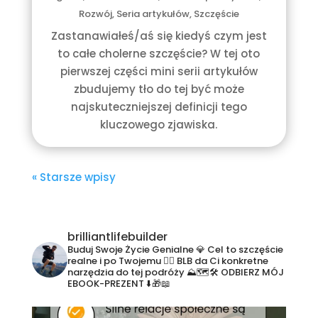
Rozwój
,
Seria artykułów
,
Szczęście
Zastanawiałeś/aś się kiedyś czym jest
to całe cholerne szczęście? W tej oto
pierwszej części mini serii artykułów
zbudujemy tło do tej być może
najskuteczniejszej definicji tego
kluczowego zjawiska.
« Starsze wpisy
brilliantlifebuilder
Buduj Swoje Życie Genialne 💎
Cel to szczęście
realne i po Twojemu ❤️‍🔥
BLB da Ci konkretne
narzędzia do tej podróży ⛰🗺🛠 ODBIERZ MÓJ
EBOOK-PREZENT ⬇️🎁📖