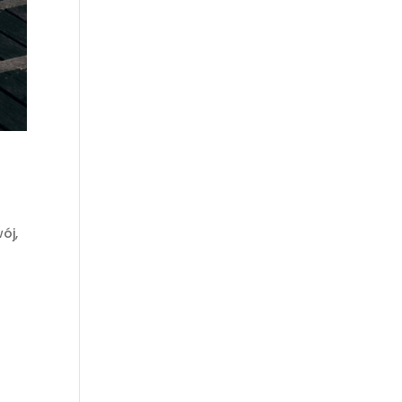
wój
,