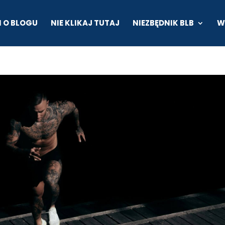
I O BLOGU
NIE KLIKAJ TUTAJ
NIEZBĘDNIK BLB
W