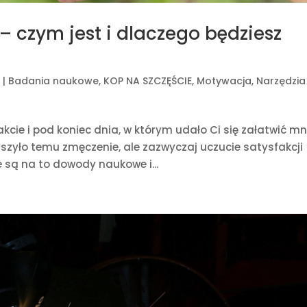
– czym jest i dlaczego będziesz
4
|
Badania naukowe
,
KOP NA SZCZĘŚCIE
,
Motywacja
,
Narzędzia
kcie i pod koniec dnia, w którym udało Ci się załatwić mn
yszyło temu zmęczenie, ale zazwyczaj uczucie satysfakcji
że są na to dowody naukowe i...