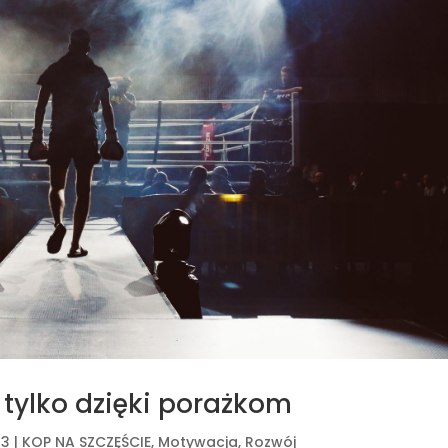
 tylko dzięki porażkom
23
|
KOP NA SZCZĘŚCIE
,
Motywacja
,
Rozwój