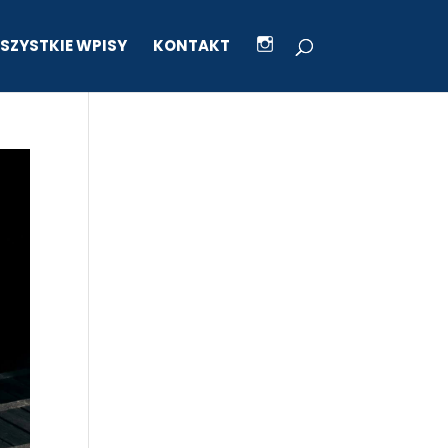
I
SZYSTKIE WPISY
KONTAKT
K
O
N
A
I
N
S
T
A