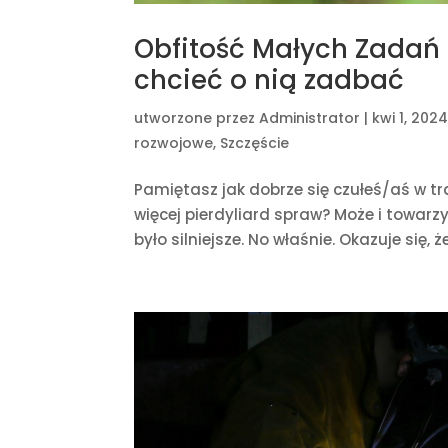
Obfitość Małych Zadań 
chcieć o nią zadbać
utworzone przez
Administrator
|
kwi 1, 202
rozwojowe
,
Szczęście
Pamiętasz jak dobrze się czułeś/aś w tra
więcej pierdyliard spraw? Może i towarz
było silniejsze. No właśnie. Okazuje się, 