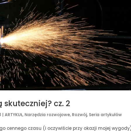
skuteczniej? cz. 2
3
|
ARTYKUŁ
,
Narzędzia rozwojowe
,
Rozwój
,
Seria artykułów
o cennego czasu (i oczywiście przy okazji mojej wygody