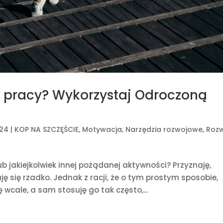
 pracy? Wykorzystaj Odroczoną
024
|
KOP NA SZCZĘŚCIE
,
Motywacja
,
Narzędzia rozwojowe
,
Roz
 jakiejkolwiek innej pożądanej aktywności? Przyznaję,
 się rzadko. Jednak z racji, że o tym prostym sposobie,
ę wcale, a sam stosuję go tak często,...