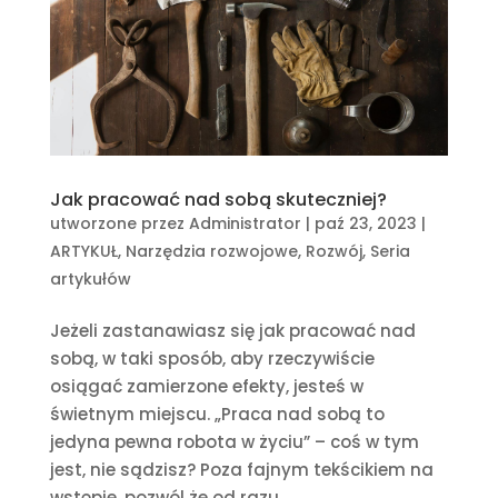
Jak pracować nad sobą skuteczniej?
utworzone przez
Administrator
|
paź 23, 2023
|
ARTYKUŁ
,
Narzędzia rozwojowe
,
Rozwój
,
Seria
artykułów
Jeżeli zastanawiasz się jak pracować nad
sobą, w taki sposób, aby rzeczywiście
osiągać zamierzone efekty, jesteś w
świetnym miejscu. „Praca nad sobą to
jedyna pewna robota w życiu” – coś w tym
jest, nie sądzisz? Poza fajnym tekścikiem na
wstępie, pozwól że od razu...