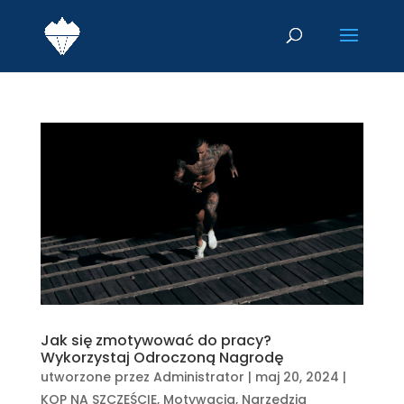
Jak się zmotywować do pracy?
Wykorzystaj Odroczoną Nagrodę
utworzone przez
Administrator
|
maj 20, 2024
|
KOP NA SZCZĘŚCIE
,
Motywacja
,
Narzędzia