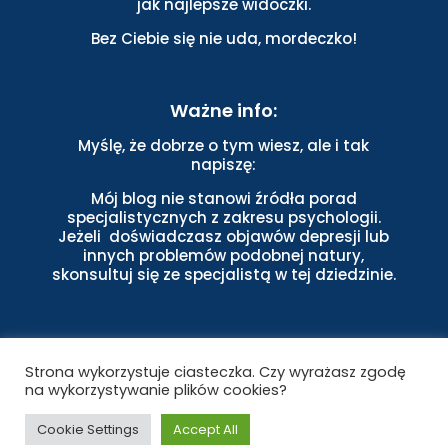
jak najlepsze widoczki.
Bez Ciebie się nie uda, mordeczko!
Ważne info:
Myślę, że dobrze o tym wiesz, ale i tak
napiszę:
Mój blog nie stanowi źródła porad
specjalistycznych z zakresu psychologii.
Jeżeli doświadczasz objawów depresji lub
innych problemów podobnej natury,
skonsultuj się ze specjalistą w tej dziedzinie.
Strona wykorzystuje ciasteczka. Czy wyrażasz zgodę
na wykorzystywanie plików cookies?
Cookie Settings
Accept All
Copyright © 2022 Brilliant Life Builder. Wszystkie prawa