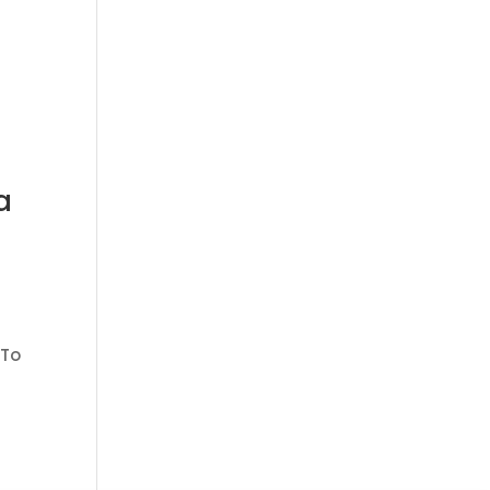
a
 To