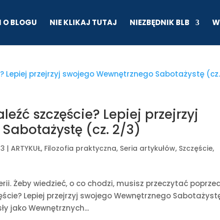
I O BLOGU
NIE KLIKAJ TUTAJ
NIEZBĘDNIK BLB
W
leźć szczęście? Lepiej przejrzyj
Sabotażystę (cz. 2/3)
23
|
ARTYKUŁ
,
Filozofia praktyczna
,
Seria artykułów
,
Szczęście
,
rii. Żeby wiedzieć, o co chodzi, musisz przeczytać poprze
zęście? Lepiej przejrzyj swojego Wewnętrznego Sabotażyst
sły jako Wewnętrznych...