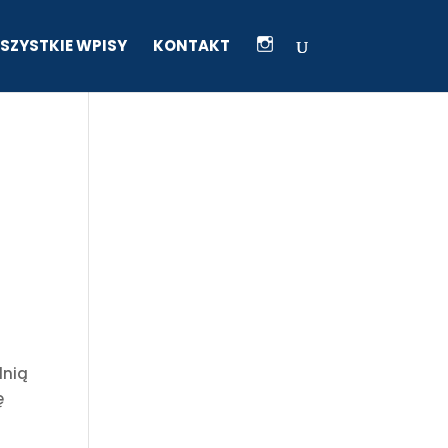
I
SZYSTKIE WPISY
KONTAKT
K
O
N
A
I
N
S
T
A
dnią
ę