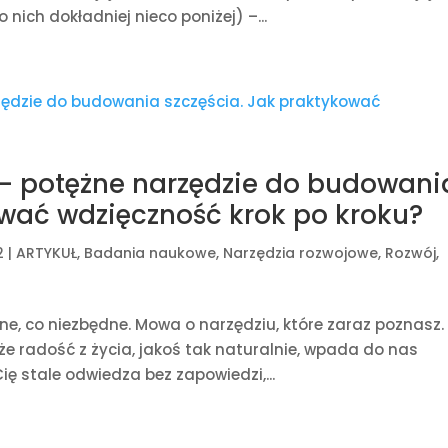
ich dokładniej nieco poniżej) –...
 – potężne narzędzie do budowani
ować wdzięczność krok po kroku?
2
|
ARTYKUŁ
,
Badania naukowe
,
Narzędzia rozwojowe
,
Rozwój
,
rne, co niezbędne. Mowa o narzędziu, które zaraz poznasz.
że radość z życia, jakoś tak naturalnie, wpada do nas
Cię stale odwiedza bez zapowiedzi,...