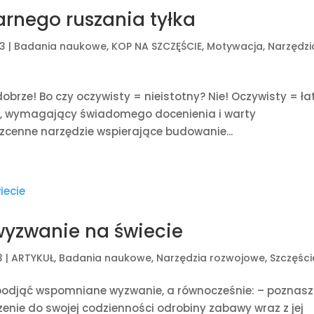
arnego ruszania tyłka
23
|
Badania naukowe
,
KOP NA SZCZĘŚCIE
,
Motywacja
,
Narzędzi
brze! Bo czy oczywisty = nieistotny? Nie! Oczywisty = ł
aj, wymagający świadomego docenienia i warty
ezcenne narzędzie wspierające budowanie...
 wyzwanie na świecie
3
|
ARTYKUŁ
,
Badania naukowe
,
Narzędzia rozwojowe
,
Szczęści
k podjąć wspomniane wyzwanie, a równocześnie: – poznasz
nie do swojej codzienności odrobiny zabawy wraz z jej