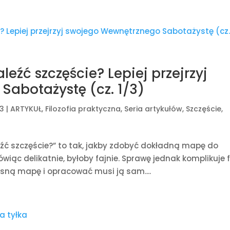
leźć szczęście? Lepiej przejrzyj
abotażystę (cz. 1/3)
23
|
ARTYKUŁ
,
Filozofia praktyczna
,
Seria artykułów
,
Szczęście
,
źć szczęście?” to tak, jakby zdobyć dokładną mapę do
iąc delikatnie, byłoby fajnie. Sprawę jednak komplikuje f
ną mapę i opracować musi ją sam....