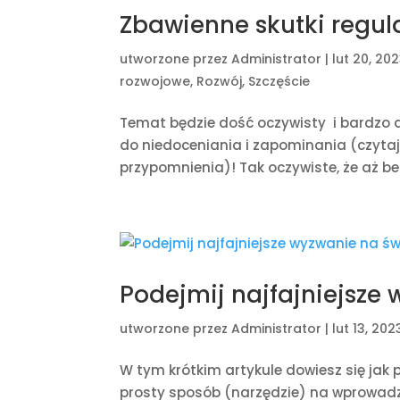
Zbawienne skutki regul
utworzone przez
Administrator
|
lut 20, 20
rozwojowe
,
Rozwój
,
Szczęście
Temat będzie dość oczywisty i bardzo do
do niedoceniania i zapominania (czyt
przypomnienia)! Tak oczywiste, że aż b
Podejmij najfajniejsze
utworzone przez
Administrator
|
lut 13, 202
W tym krótkim artykule dowiesz się ja
prosty sposób (narzędzie) na wprowadze