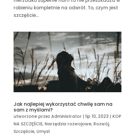
nierzadko zupełnie nam to nie przeszkadza w
robieniu kompletnie na odwrót. To, czym jest
szczęście...
Jak najlepiej wykorzystać chwilę sam na
sam z myślami?
utworzone przez
Administrator
|
lip 10, 2023
|
KOP
NA SZCZĘŚCIE
,
Narzędzia rozwojowe
,
Rozwój
,
Szczęście
,
Umysł