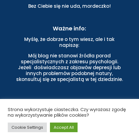
Bez Ciebie się nie uda, mordeczko!
Ważne info:
Myślę, że dobrze o tym wiesz, ale i tak
napiszę:
Mój blog nie stanowi źródła porad
specjalistycznych z zakresu psychologii.
Jeżeli doświadczasz objawów depresji lub
innych problemów podobnej natury,
skonsultuj się ze specjalistą w tej dziedzinie.
Strona wykorzystuje ciasteczka. Czy wyrażasz zgodę
na wykorzystywanie plików cookies?
Cookie Settings
Accept All
Copyright © 2022 Brilliant Life Builder. Wszystkie prawa
zastrzeżone.