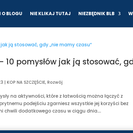
I O BLOGU
NIE KLIKAJ TUTAJ
NIEZBĘDNIK BLB
W
– 10 pomysłów jak ją stosować, g
23
|
KOP NA SZCZĘŚCIE
,
Rozwój
sły na aktywności, które z łatwością można łączyć z
prytnemu podejściu zgarniesz wszystkie jej korzyści bez
i chwili dodatkowego czasu w ciągu dnia....