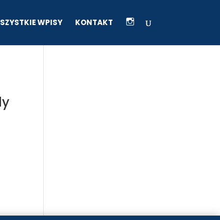
I
SZYSTKIE WPISY
KONTAKT
K
O
N
A
I
N
S
T
A
dy