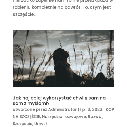
nierzadko zupełnie nam to nie przeszkadza w
robieniu kompletnie na odwrót. To, czym jest
szczęście...
Jak najlepiej wykorzystać chwilę sam na
sam z myślami?
utworzone przez
Administrator
|
lip 10, 2023
|
KOP
NA SZCZĘŚCIE
,
Narzędzia rozwojowe
,
Rozwój
,
Szczęście
,
Umysł