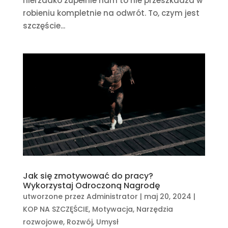
nierzadko zupełnie nam to nie przeszkadza w
robieniu kompletnie na odwrót. To, czym jest
szczęście...
Jak się zmotywować do pracy?
Wykorzystaj Odroczoną Nagrodę
utworzone przez
Administrator
|
maj 20, 2024
|
KOP NA SZCZĘŚCIE
,
Motywacja
,
Narzędzia
rozwojowe
,
Rozwój
,
Umysł