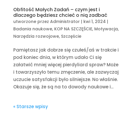
Obfitość Małych Zadań – czym jest i
dlaczego będziesz chcieć o nią zadbać
utworzone przez
Administrator
|
kwi 1, 2024
|
Badania naukowe
,
KOP NA SZCZĘŚCIE
,
Motywacja
,
Narzędzia rozwojowe
,
Szczęście
Pamiętasz jak dobrze się czułeś/aś w trakcie i
pod koniec dnia, w którym udało Ci się
załatwić mniej więcej pierdyliard spraw? Może
i towarzyszyło temu zmęczenie, ale zazwyczaj
uczucie satysfakcji było silniejsze. No właśnie.
Okazuje się, że są na to dowody naukowe i...
« Starsze wpisy