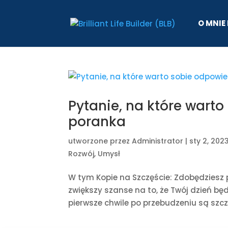
O MNIE 
Pytanie, na które wart
poranka
utworzone przez
Administrator
|
sty 2, 202
Rozwój
,
Umysł
W tym Kopie na Szczęście: Zdobędziesz p
zwiększy szanse na to, że Twój dzień bę
pierwsze chwile po przebudzeniu są szc