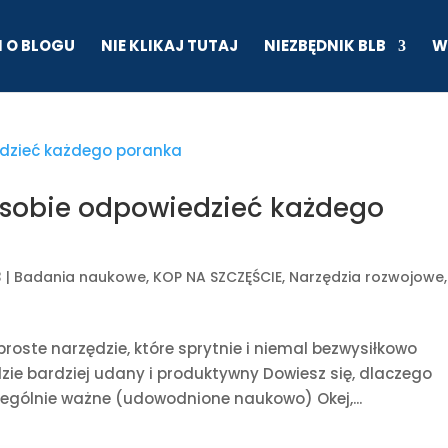
I O BLOGU
NIE KLIKAJ TUTAJ
NIEZBĘDNIK BLB
W
o sobie odpowiedzieć każdego
3
|
Badania naukowe
,
KOP NA SZCZĘŚCIE
,
Narzędzia rozwojowe
,
roste narzędzie, które sprytnie i niemal bezwysiłkowo
dzie bardziej udany i produktywny Dowiesz się, dlaczego
zególnie ważne (udowodnione naukowo) Okej,...