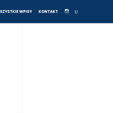
I
SZYSTKIE WPISY
KONTAKT
K
O
N
A
I
N
S
T
A