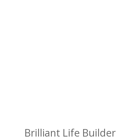
 wnioski w pigule. Cel wyprawy już zdobyty, ale trzeba jeszcze bezpi
artykuł, dzięki któremu zdobyta wiedza nigdy Ci nie ucieknie.
Brilliant Life Builder