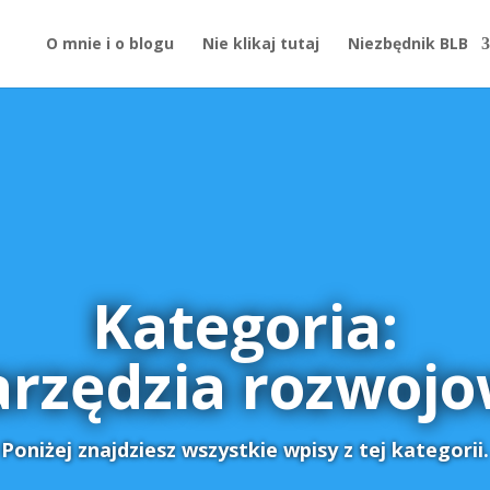
O mnie i o blogu
Nie klikaj tutaj
Niezbędnik BLB
Kategoria:
rzędzia rozwoj
Poniżej znajdziesz wszystkie wpisy z tej kategorii.