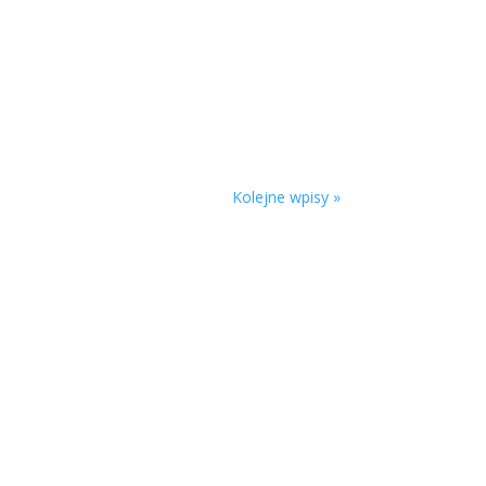
ecznie zejść. Umożliwi nam to ten ostatni
Kolejne wpisy »