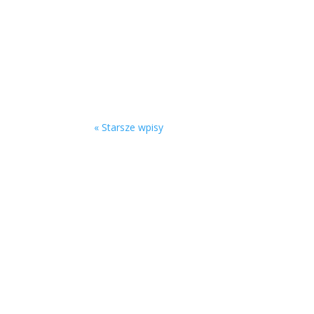
Część ósma: Podsumowanie i najważniejsze
« Starsze wpisy